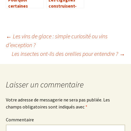
certaines
construisent-
plantes sont-
elles leur nid sur
elles odorantes ?
les cheminées ?
←
Les vins de glace : simple curiosité ou vins
d’exception ?
Navigation
Les insectes ont-ils des oreilles pour entendre ?
→
des
articles
Laisser un commentaire
Votre adresse de messagerie ne sera pas publiée.
Les
champs obligatoires sont indiqués avec
*
Commentaire