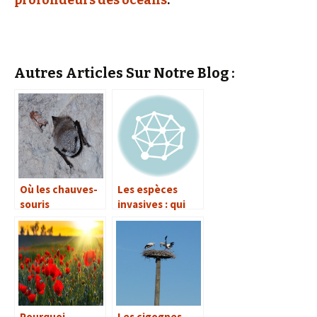
profondeurs des océans
.
Autres Articles Sur Notre Blog :
Où les chauves-
Les espèces
souris
invasives : qui
hibernent-elles ?
sont-elles ?
Pourquoi
Les cigognes