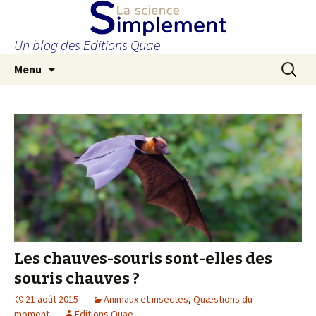
Un blog des Editions Quae
Aller
Recherc
Menu
au
contenu
principal
Les chauves-souris sont-elles des
souris chauves ?
21 août 2015
Animaux et insectes
,
Quæstions du
moment
Editions Quae