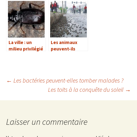
différentes
dans la ville
peuvent-ils
s’accoupler ?
La ville : un
Les animaux
milieu privilégié
peuvent-ils
pour les insectes
prédire les
?
séismes ?
←
Les bactéries peuvent-elles tomber malades ?
Les toits à la conquête du soleil
→
Navigation
des
Laisser un commentaire
articles