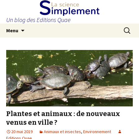
Un blog des Editions Quae
Aller
Recherc
Menu
au
contenu
principal
Plantes et animaux : de nouveaux
venus en ville ?
20 mai 2019
Animaux et insectes
,
Environnement
Editions Quae