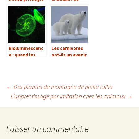
pour les insectes
nouveaux venus
?
en ville ?
Bioluminescenc
Les carnivores
e : quand les
ont-ils un avenir
échinodermes
dans notre
brillent dans le
monde ?
noir
←
Des plantes de montagne de petite taille
L’apprentissage par imitation chez les animaux
→
Navigation
des
Laisser un commentaire