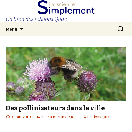
Un blog des Editions Quae
Aller
Recherc
Menu
au
contenu
principal
Des pollinisateurs dans la ville
9 août 2019
Animaux et insectes
Editions Quae