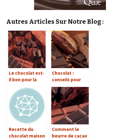
Autres Articles Sur Notre Blog :
Le chocolat est-
Chocolat :
il bon pour la
conseils pour
santé ?
une bonne
dégustation
Recette du
Comment le
chocolat maison
beurre de cacao