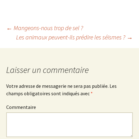
: par Michel
et la poudre de
Barel, expert en
cacao sont-ils
cacao
obtenus ?
←
Mangeons-nous trop de sel ?
Les animaux peuvent-ils prédire les séismes ?
→
Navigation
des
Laisser un commentaire
articles
Votre adresse de messagerie ne sera pas publiée.
Les
champs obligatoires sont indiqués avec
*
Commentaire