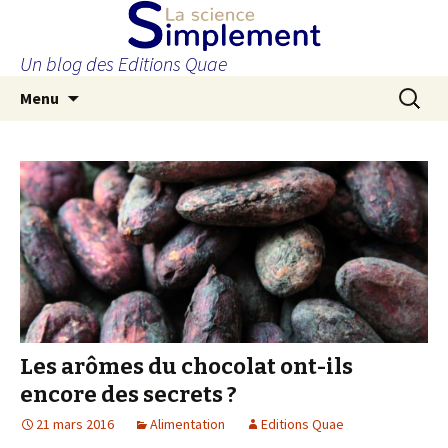
Un blog des Editions Quae
Aller
Recherc
Menu
au
contenu
principal
Les arômes du chocolat ont-ils
encore des secrets ?
21 mars 2016
Alimentation
Editions Quae