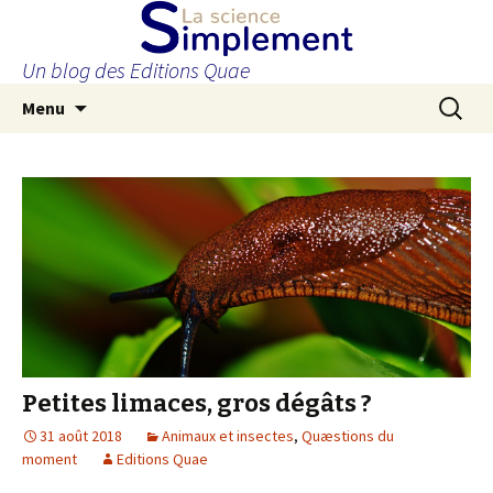
Un blog des Editions Quae
Aller
Recherc
Menu
au
contenu
principal
Petites limaces, gros dégâts ?
31 août 2018
Animaux et insectes
,
Quæstions du
moment
Editions Quae