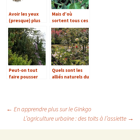
Avoir les yeux
Mais d’où
(presque) plus
sortent tous ces
gros que le
escargots quand
ventre
il pleut ?
Peut-on tout
Quels sont les
faire pousser
alliés naturels du
dans un jardin ?
jardinier ?
←
En apprendre plus sur le Ginkgo
L’agriculture urbaine : des toits à l’assiette
→
Navigation