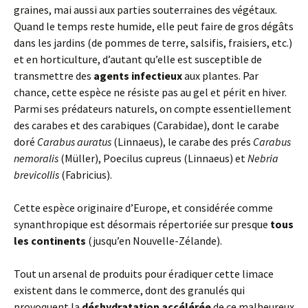
graines, mai aussi aux parties souterraines des végétaux.
Quand le temps reste humide, elle peut faire de gros dégâts
dans les jardins (de pommes de terre, salsifis, fraisiers, etc.)
et en horticulture, d’autant qu’elle est susceptible de
transmettre des
agents infectieux
aux plantes. Par
chance, cette espèce ne résiste pas au gel et périt en hiver.
Parmi ses prédateurs naturels, on compte essentiellement
des carabes et des carabiques (Carabidae), dont le carabe
doré
Carabus auratus
(Linnaeus), le carabe des prés
Carabus
nemoralis
(Müller), Poecilus cupreus (Linnaeus) et
Nebria
brevicollis
(Fabricius).
Cette espèce originaire d’Europe, et considérée comme
synanthropique est désormais répertoriée sur presque
tous
les continents
(jusqu’en Nouvelle-Zélande).
Tout un arsenal de produits pour éradiquer cette limace
existent dans le commerce, dont des granulés qui
provoquent la
déshydratation accélérée
de ce malheureux