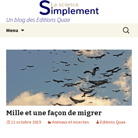
Un blog des Editions Quae
Aller
Recherc
Menu
au
contenu
principal
Mille et une façon de migrer
11 octobre 2019
Animaux et insectes
Editions Quae