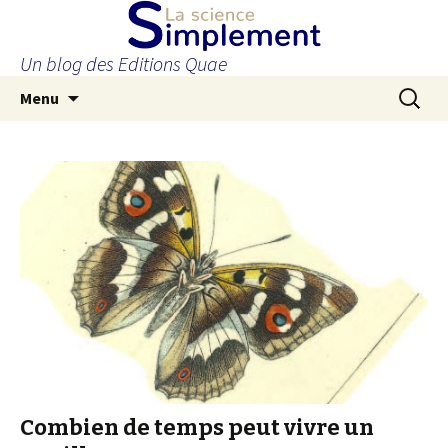
Un blog des Editions Quae
Aller
Recherc
Menu
au
contenu
principal
Combien de temps peut vivre un