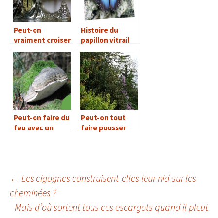
Peut-on
Histoire du
vraiment croiser
papillon vitrail
un crocodile
dans les égouts ?
Peut-on faire du
Peut-on tout
feu avec un
faire pousser
champignon ?
dans un jardin ?
←
Les cigognes construisent-elles leur nid sur les
cheminées ?
Navigation
Mais d’où sortent tous ces escargots quand il pleut