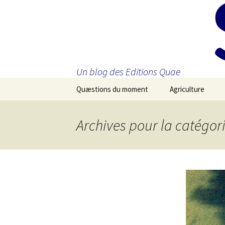
Un blog des Editions Quae
Aller
Quæstions du moment
Agriculture
au
contenu
principal
Archives pour la catégor