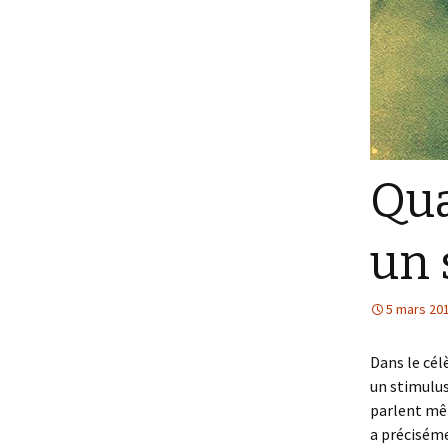
Qua
un 
5 mars 20
Dans le cél
un stimulus
parlent mêm
a préciséme