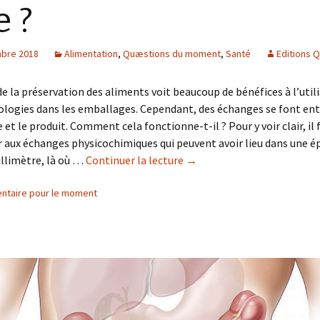
e ?
bre 2018
Alimentation
,
Quæstions du moment
,
Santé
Editions 
de la préservation des aliments voit beaucoup de bénéfices à l’util
logies dans les emballages. Cependant, des échanges se font ent
 et le produit. Comment cela fonctionne-t-il ? Pour y voir clair, il 
r aux échanges physicochimiques qui peuvent avoir lieu dans une ép
llimètre, là où …
Continuer la lecture
de
→
Les
ntaire pour le moment
nanoparticules
dans
les
emballages
alimentaires
:
une
bonne