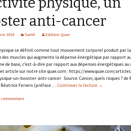
ctivité physique, un
ster anti-cancer
bre 2018
Santé
Editions Quae
physique se définit comme tout mouvement corporel produit par la
n des muscles qui augmente la dépense énergétique par rapport a
 de base, c’est-à-dire par rapport aux dépenses énergétiques au 
et article sur notre site quae.com : https://www.quae.com/articles
ysique-un-booster-anti-cancer Source: Cancer, quels risques ? de 
 Béatrice Fervers (préface …
Continuer la lecture
de
→
L’activité
n commentaire
physique,
un
booster
anti-
cancer