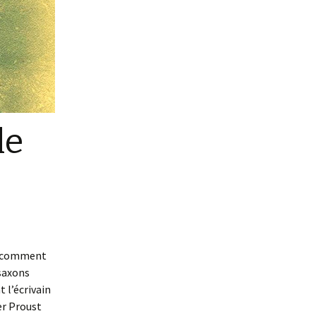
le
il comment
osaxons
 l’écrivain
er Proust