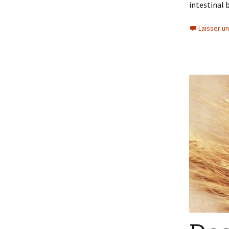
intestinal b
Laisser u