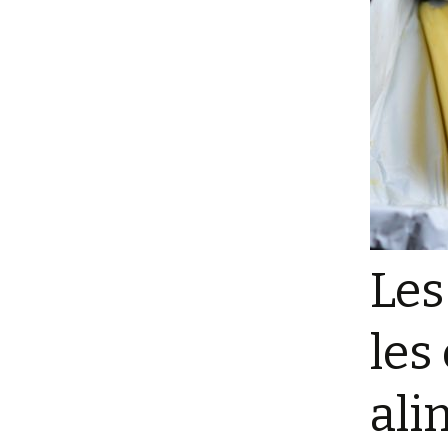
Les
les
ali