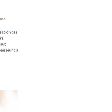
Quae
isation des
re
faut
aisseur d’à