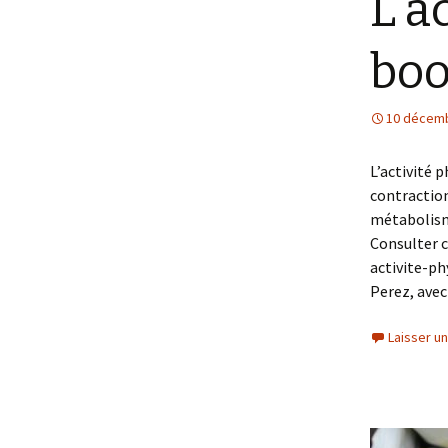
L’a
boo
10 décem
L’activité 
contractio
métabolisme
Consulter c
activite-ph
Perez, avec
Laisser u