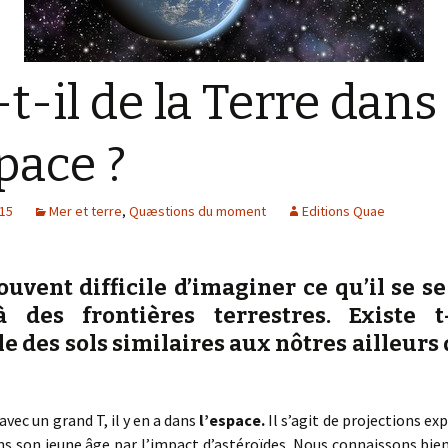
-t-il de la Terre dans
space ?
015
Mer et terre
,
Quæstions du moment
Editions Quae
souvent difficile d’imaginer ce qu’il se s
à des frontières terrestres. Existe t
 des sols similaires aux nôtres ailleurs
avec un grand T, il y en a dans
l’espace.
Il s’agit de projections exp
s son jeune âge par l’impact d’astéroïdes. Nous connaissons bien