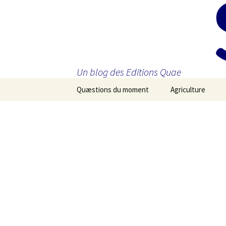
Un blog des Editions Quae
Aller
Quæstions du moment
Agriculture
au
contenu
principal