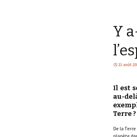
Y a
l’e
21 août 2
Il est 
au-del
exemple
Terre ?
De la Terre 
planète dan