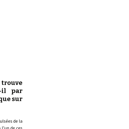
e trouve
-il par
 que sur
ulsées de la
 l’un de ces