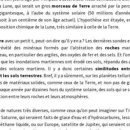
la Lune, qui serait un gros
morceau de Terre
arraché par la perc
gigantesque, à l’aube du système solaire (50 millions d’anné
soit à un centième de son âge actuel). L’hypothèse est étayée, e
osition chimique de la Lune, très similaire à celle de la Terre.
re
avec un petit t, peut-on dire qu’il y en a ? Les dernières sondes 
révélé des minéraux formés par l’altération des
roches
mart
au, en particulier des argiles, des oxydes de fer et des sels. Et l’o
que les inondations martiennes ont érodé ces sols, répandu des a
des volcans martiens. Il y a donc certaines
similitudes ent
t les sols terrestres
. Bref, il y a sûrement, sur les planètes tellur
es de matériaux solides, comme ceux de la Terre, et non pas de g
aque année par dizaines hors du système solaire, des sols qui se
tion entre leurs roches et leurs atmosphères.
de natures très diverses, comme ceux qu’on peut imaginer sur Ti
e Saturne, qui seraient faits de glace d’eau et d’hydrocarbures, less
éthane liquide, ou sur Europe, satellite de Jupiter, qui seraient