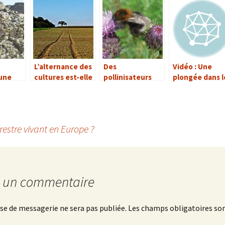
L’alternance des
Des
Vidéo : Une
une
cultures est-elle
pollinisateurs
plongée dans l
peau de
nécessaire à la
dans la ville
abysses
terre ?
restre vivant en Europe ?
r un commentaire
se de messagerie ne sera pas publiée.
Les champs obligatoires son