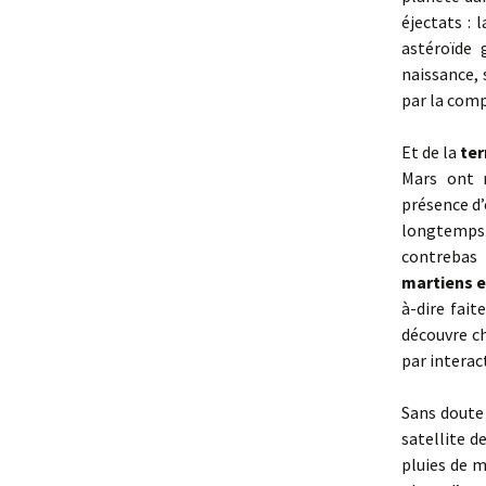
éjectats : 
astéroïde 
naissance, 
par la comp
Et de la
ter
Mars ont 
présence d’e
longtemps 
contrebas 
martiens e
à-dire fait
découvre ch
par interac
Sans doute 
satellite d
pluies de m