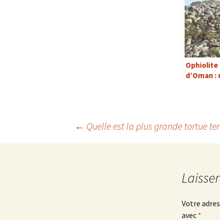
Ophiolite
d’Oman : 
terre en 
serpent
←
Quelle est la plus grande tortue ter
Navigation
des
Laisse
articles
Votre adres
avec
*