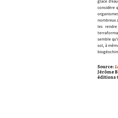
glace d’eau
considère q
organismes
nombreux a
les rendr
terraformat
semble qu’u
sol, à même
biogéochim
Source:
L
Jérôme B
éditions