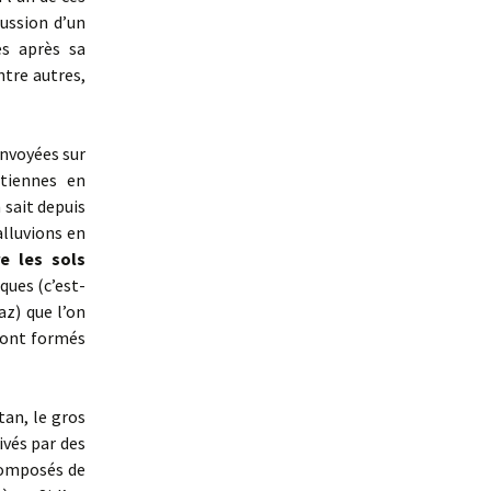
ussion d’un
es après sa
ntre autres,
envoyées sur
iennes en
n sait depuis
lluvions en
re les sols
iques (c’est-
az) que l’on
 sont formés
tan, le gros
ivés par des
 composés de