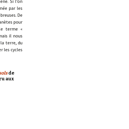
ène. Si l’on
rmée par les
breuses. De
anètes pour
le terme «
mais il nous
la terre, du
r les cycles
sols
de
ru aux