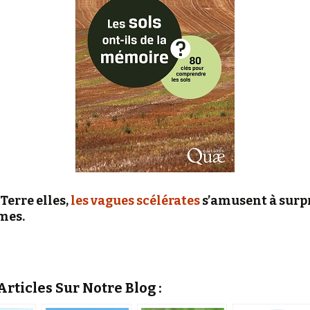
Terre elles,
les vagues scélérates
s’amusent à surp
mes.
rticles Sur Notre Blog :