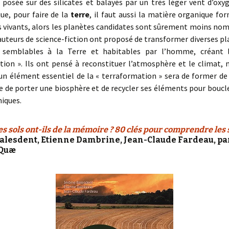
 posée sur des silicates et balayés par un très léger vent d’oxyg
ue, pour faire de la
terre
, il faut aussi la matière organique fo
 vivants, alors les planètes candidates sont sûrement moins nom
uteurs de science-fiction ont proposé de transformer diverses pl
e semblables à la Terre et habitables par l’homme, créant 
ion ». Ils ont pensé à reconstituer l’atmosphère et le climat, 
n élément essentiel de la « terraformation » sera de former de 
 de porter une biosphère et de recycler ses éléments pour boucle
iques.
es sols ont-ils de la mémoire ? 80 clés pour comprendre les 
alesdent, Etienne Dambrine, Jean-Claude Fardeau, pa
 Quæ