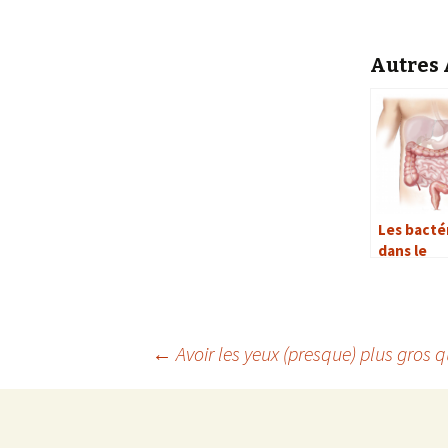
Autres A
Les bacté
dans le
microbio
intestinal
←
Avoir les yeux (presque) plus gros q
Navigation