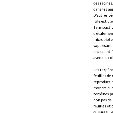
des racines
dans les aig
D’autres vé
rôle est d’
Tensioactiv
d’étalement
microbiote 
vaporisant s
Les scienti
avec ceux o
Les terpèn
feuilles de
reproductio
montré que 
terpènes pr
non pas de 
feuilles et
du sureau, 