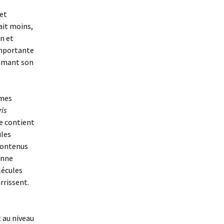
et
ait moins,
n et
importante
ommant son
èmes
is
le contient
ules
 contenus
bonne
lécules
rrissent.
 au niveau