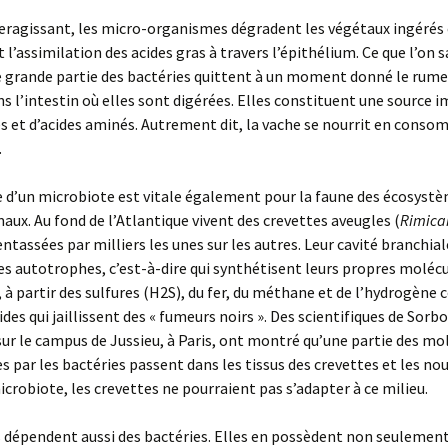
eragissant, les micro-organismes dégradent les végétaux ingérés 
l’assimilation des acides gras à travers l’épithélium. Ce que l’on s
e grande partie des bactéries quittent à un moment donné le rume
s l’intestin où elles sont digérées. Elles constituent une source 
s et d’acides aminés. Autrement dit, la vache se nourrit en cons
.
 d’un microbiote est vitale également pour la faune des écosyst
ux. Au fond de l’Atlantique vivent des crevettes aveugles (
Rimicar
 entassées par milliers les unes sur les autres. Leur cavité branchia
es autotrophes, c’est-à-dire qui synthétisent leurs propres moléc
 à partir des sulfures (H2S), du fer, du méthane et de l’hydrogène
ides qui jaillissent des « fumeurs noirs ». Des scientifiques de Sor
sur le campus de Jussieu, à Paris, ont montré qu’une partie des mo
s par les bactéries passent dans les tissus des crevettes et les nou
icrobiote, les crevettes ne pourraient pas s’adapter à ce milieu.
 dépendent aussi des bactéries. Elles en possèdent non seulement