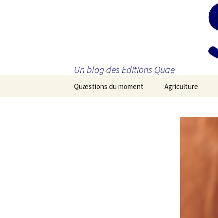
Un blog des Editions Quae
Aller
Quæstions du moment
Agriculture
au
contenu
principal