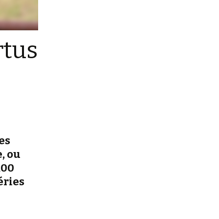
rtus
es
, ou
100
éries