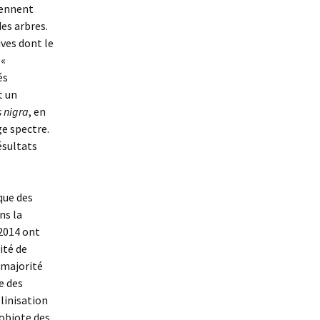
iennent
des arbres.
ves dont le
 «
és
t un
 nigra
, en
ge spectre.
ésultats
que des
ns la
 2014 ont
ité de
 majorité
e des
llinisation
robiote des