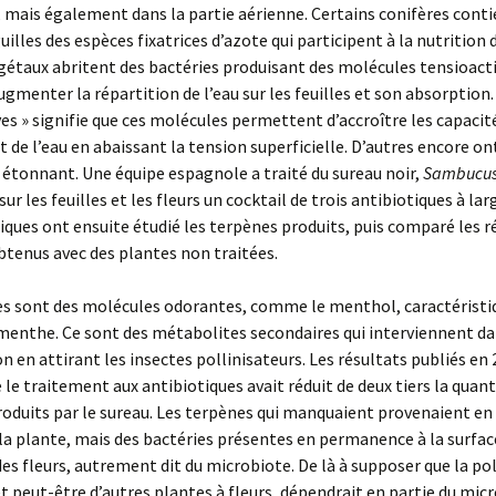
, mais également dans la partie aérienne. Certains conifères cont
uilles des espèces fixatrices d’azote qui participent à la nutrition 
gétaux abritent des bactéries produisant des molécules tensioacti
augmenter la répartition de l’eau sur les feuilles et son absorption.
es » signifie que ces molécules permettent d’accroître les capacit
 de l’eau en abaissant la tension superficielle. D’autres encore on
étonnant. Une équipe espagnole a traité du sureau noir,
Sambucus
ur les feuilles et les fleurs un cocktail de trois antibiotiques à lar
fiques ont ensuite étudié les terpènes produits, puis comparé les r
btenus avec des plantes non traitées.
es sont des molécules odorantes, comme le menthol, caractéristi
 menthe. Ce sont des métabolites secondaires qui interviennent da
n en attirant les insectes pollinisateurs. Les résultats publiés en
le traitement aux antibiotiques avait réduit de deux tiers la quant
oduits par le sureau. Les terpènes qui manquaient provenaient en
la plante, mais des bactéries présentes en permanence à la surfac
 des fleurs, autrement dit du microbiote. De là à supposer que la po
et peut-être d’autres plantes à fleurs, dépendrait en partie du mic