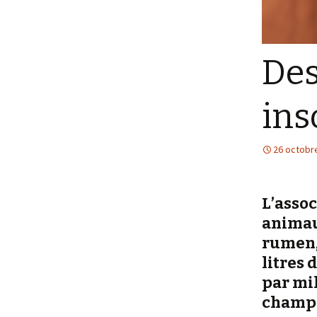
Des
in
26 octobr
L’assoc
animau
rumen,
litres 
par mil
champig