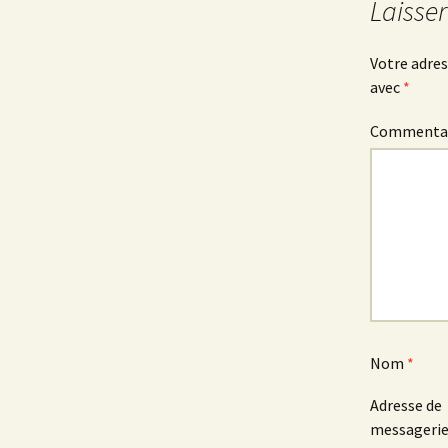
des
Laisse
articles
Votre adres
avec
*
Commenta
Nom
*
Adresse de
messageri