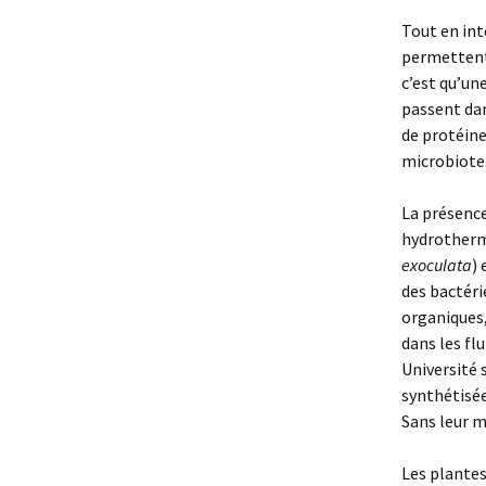
Tout en int
permettent 
c’est qu’un
passent dan
de protéine
microbiote
La présence
hydrotherma
exoculata
)
des bactéri
organiques,
dans les flu
Université 
synthétisée
Sans leur m
Les plantes