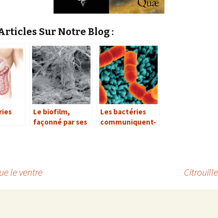
rticles Sur Notre Blog :
ries
Le biofilm,
Les bactéries
façonné par ses
communiquent-
te
habitants
elles entre elles
?
ue le ventre
Citrouil