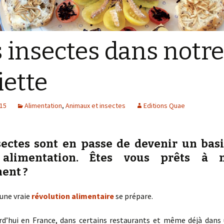
 insectes dans notre
iette
015
Alimentation
,
Animaux et insectes
Editions Quae
sectes
sont en passe de devenir un bas
e
alimentation
. Êtes vous prêts à 
ent ?
une vraie
révolution alimentaire
se prépare.
urd’hui en France, dans certains restaurants et même déjà dans