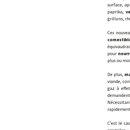
surface, a
paprika,
v
grillons, r
Ces nouvea
comestibl
équivaudrai
pour
nourr
plus ou mo
De plus,
ma
viande, co
gaz à effe
demandent
Nécessitan
rapidement
C’est le ca