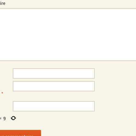
ire
e
*
=
9