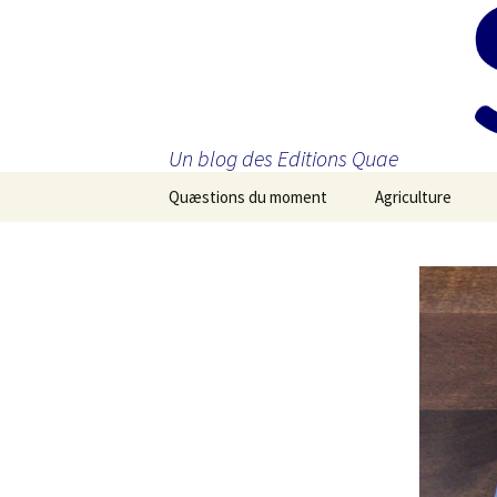
Un blog des Editions Quae
Aller
Quæstions du moment
Agriculture
au
contenu
principal