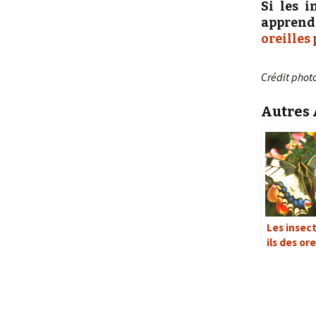
Si les i
apprendr
oreilles
Crédit phot
Autres A
Les insec
ils des ore
pour ente