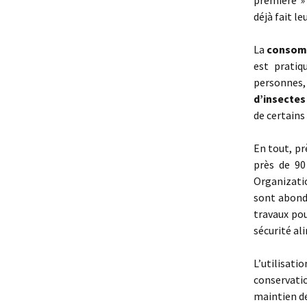
première »
déjà fait 
La
consomm
est pratiq
personnes
d’insectes
de certain
En tout, p
près de 90
Organizati
sont abond
travaux po
sécurité al
L’utilisat
conservati
maintien de