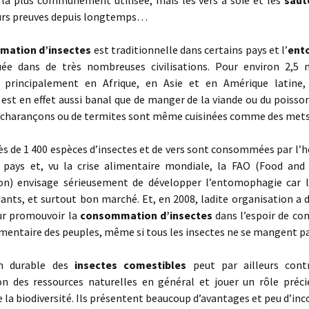
 la plus communément utilisée, mais les vers à soie et les
saut
leurs preuves depuis longtemps…
ation d’insectes
est traditionnelle dans certains pays et l’
ent
uée dans de très nombreuses civilisations. Pour environ 2,5 m
, principalement en Afrique, en Asie et en Amérique latine
est en effet aussi banal que de manger de la viande ou du poisson
s charançons ou de termites sont même cuisinées comme des mets 
rès de 1 400 espèces d’insectes et de vers sont consommées par l
 pays et, vu la crise alimentaire mondiale, la FAO (Food and 
on) envisage sérieusement de développer l’entomophagie car l
ants, et surtout bon marché. Et, en 2008, ladite organisation a 
ur promouvoir la
consom­mation d’insectes
dans l’espoir de con
imentaire des peuples, même si tous les insectes ne se mangent pa
ion durable des
insectes comestibles
peut par ailleurs cont
on des ressources naturelles en général et jouer un rôle préci
 la biodiversité. Ils présentent beaucoup d’avantages et peu d’in