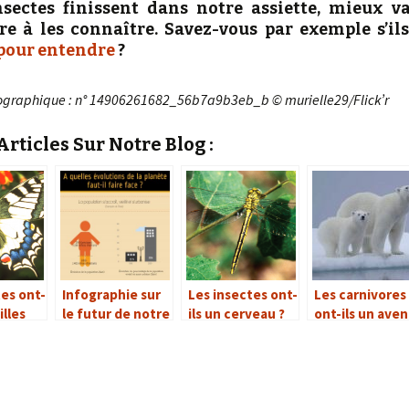
nsectes finissent dans notre assiette, mieux v
e à les connaître. Savez-vous par exemple s’il
 pour entendre
?
ographique : n° 14906261682_56b7a9b3eb_b © murielle29/Flick’r
rticles Sur Notre Blog :
tes ont-
Infographie sur
Les insectes ont-
Les carnivores
illes
le futur de notre
ils un cerveau ?
ont-ils un aven
ndre ?
alimentation
dans notre
monde ?