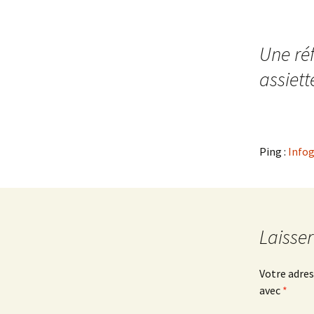
Navigation
Une réf
des
assiett
articles
Ping :
Infog
Laisse
Votre adres
avec
*