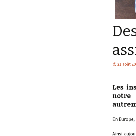
Des
ass
21 août 2
Les
in
notr
autrem
En Europe, 
Ainsi aujo