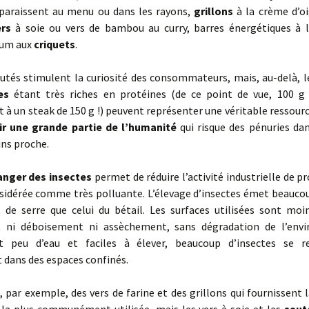
pparaissent au menu ou dans les rayons,
grillons
à la crème d’o
ers
à soie ou vers de bambou au curry, barres énergétiques à l
hum aux
criquets
.
utés stimulent la curiosité des consommateurs, mais, au-delà, 
es
étant très riches en protéines (de ce point de vue, 100 g 
t à un steak de 150 g !) peuvent représenter une véritable ressour
ir une grande partie de l’humanité
qui risque des pénuries dan
ins proche.
nger des insectes
permet de réduire l’activité industrielle de p
nsidérée comme très polluante. L’élevage d’insec­tes émet beauco
t de serre que celui du bétail. Les surfaces utilisées sont moi
 ni déboisement ni assèchement, sans dégradation de l’envi
t peu d’eau et faciles à élever, beaucoup d’insectes se r
 dans des espaces confinés.
s, par exemple, des vers de farine et des grillons qui fournissent 