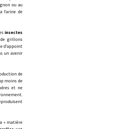
ignon ou au
a farine de
les
insectes
de grillons
ce d’appoint
s un avenir
roduction de
up moins de
ndres et ne
ronnement.
eproduisent
la « matière