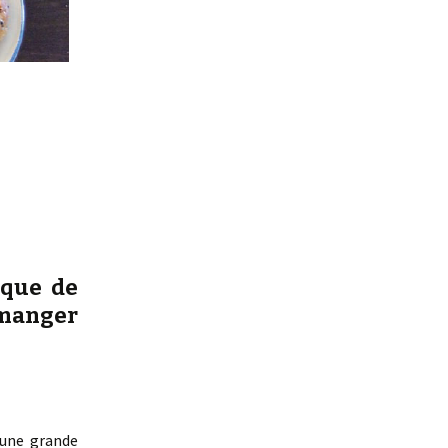
ique de
manger
 une grande