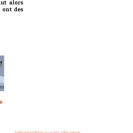
aut alors
s ont des
ir
Infographies sur les légumes
→