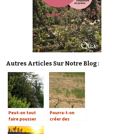
Autres Articles Sur Notre Blog :
Peut-on tout
Pourra-t-on
faire pousser
créer des
dans un jardin ?
plantes
consommant