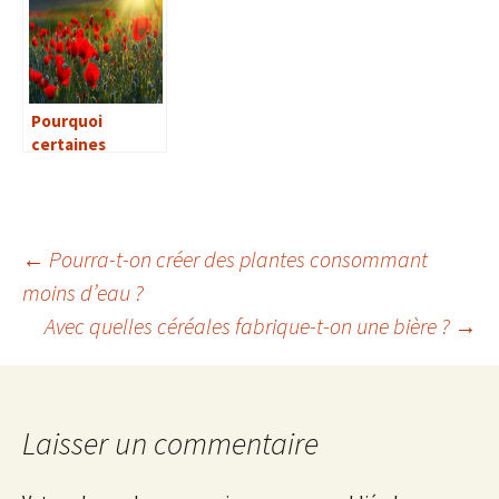
moins d’eau ?
Pourquoi
certaines
plantes sont-
elles odorantes ?
←
Pourra-t-on créer des plantes consommant
moins d’eau ?
Navigation
Avec quelles céréales fabrique-t-on une bière ?
→
des
articles
Laisser un commentaire