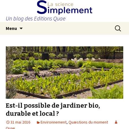
Un blog des Editions Quae
Aller
Recherc
Menu
au
contenu
principal
Est-il possible de jardiner bio,
durable et local ?
31 mai 2016
Environnement
,
Quæstions du moment
Quae