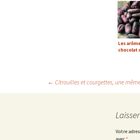
Les arôme
chocolat o
encore d
secrets ?
←
Citrouilles et courgettes, une même
Navigation
des
Laisse
articles
Votre adres
avec
*