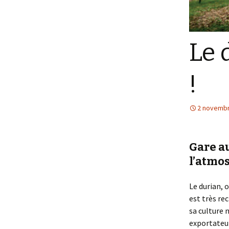
Le 
!
2 novembr
Gare a
l’atmo
Le durian, 
est très re
sa culture 
exportateur