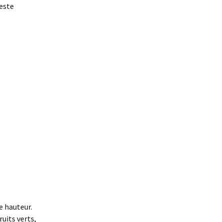
este
e hauteur.
uits verts,