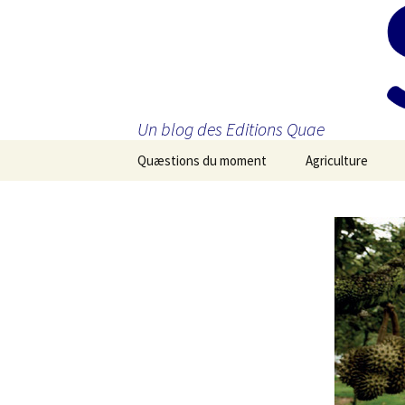
Un blog des Editions Quae
Aller
Quæstions du moment
Agriculture
au
contenu
principal