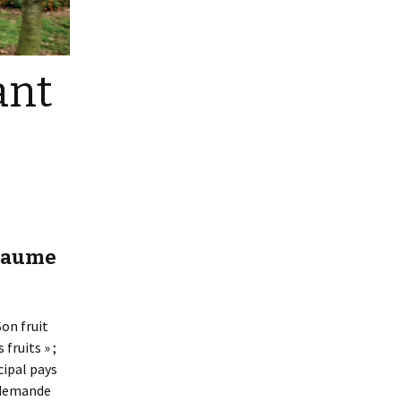
ant
mbaume
Son fruit
fruits » ;
cipal pays
a demande