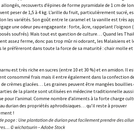
 allongés, recouverts d’épines de forme pyramidale de 1 cm de lon
ent peser de 1,5 à 4 kg. L’arille du fruit, particulièrement sucré, e
lon les variétés. Son goût entre le caramel et la vanille est très ap
dégage une odeur peu engageante : forte, âcre, rappelant l’oignon 
osés soufrés). Mais tout est question de culture… Quand les Thaï
nent assez ferme, donc pas trop mûr ni odorant, les Malaisiens et l
 le préfèreront dans toute la force de sa maturité : chair molle et
harnu est très riche en sucres (entre 10 et 30 %) et en amidon. Il es
nt consommé frais mais il entre également dans la confection d
, de crèmes glacées… Les graines peuvent être mangées bouillies o
arties de la plante sont utilisées en médecine traditionnelle aussi
e pour l’animal. Comme nombre d’aliments à la forte charge cultu
 au durian des propriétés aphrodisiaques… qu’il reste à prouver
ement !
 de page : Une plantation de durian peut facilement prendre des allur
tres… © wichatsurin – Adobe Stock