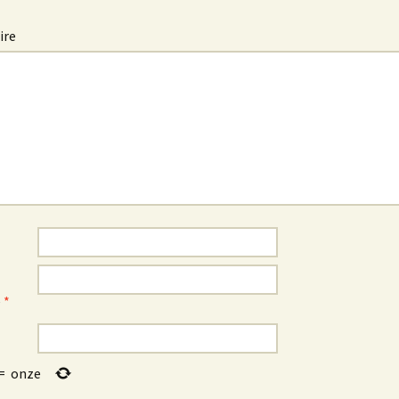
ire
e
*
=
onze