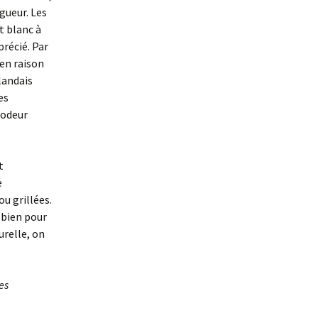
gueur. Les
st blanc à
précié. Par
(en raison
landais
es
 odeur
t
e
u grillées.
 bien pour
relle, on
es