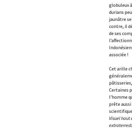
globuleux à
durians peuv
jaunâtre se
contre, il 
de ses comp
l’affection
Indonésiens
associée !
Cet arille c
généraleme
pâtisseries
Certaines p
l’homme qu
prête aussi
scientifiqu
Visuel haut
extraterres