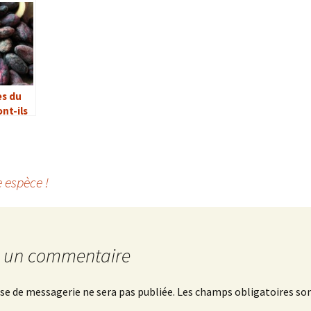
s du
nt-ils
es
 espèce !
r un commentaire
se de messagerie ne sera pas publiée.
Les champs obligatoires son