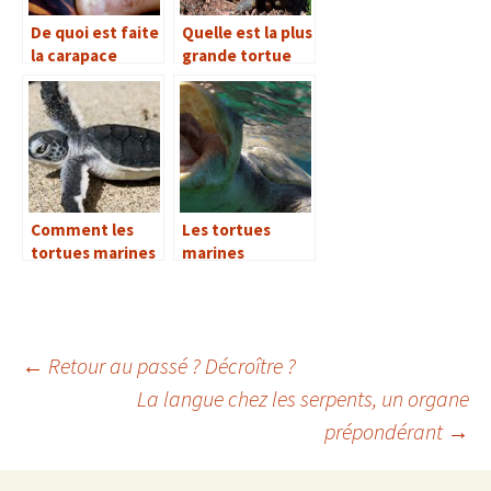
De quoi est faite
Quelle est la plus
la carapace
grande tortue
d’une tortue de
terrestre vivant
mer ?
en Europe ?
Comment les
Les tortues
tortues marines
marines
retrouvent-elles
peuvent-elles
leur lieu de
respirer sous
naissance ?
l’eau ?
←
Retour au passé ? Décroître ?
La langue chez les serpents, un organe
Navigation
prépondérant
→
des