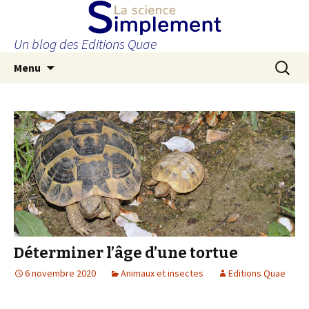
Un blog des Editions Quae
Aller
Recherc
Menu
au
contenu
principal
Déterminer l’âge d’une tortue
6 novembre 2020
Animaux et insectes
Editions Quae