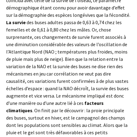
coïncida avec celle de la survie de l’oiseau, ce paramètre
démographique étant connu pour avoir davantage d’effet
sur la démographie des espèces longévives que la fécondité.
La survie
des buses adultes passa de 0,63 à 0,74 chez les
femelles et de 0,61 à 0,80 chez les mâles. Or, chose
surprenante, ces changements de survie furent associés à
une diminution considérable des valeurs de l’oscillation de
l’Atlantique Nord (NAO ; températures plus froides, moins
de pluie mais plus de neige). Bien que la relation entre la
variation de la NAO et la survie des buses ne dise rien des
mécanismes en jeu car corrélation ne veut pas dire
causalité, ces variations furent confirmées à de plus vastes
échelles d’espace : quand la NAO décroît, la survie des buses
augmente et vice versa. Le mécanisme impliqué est donc
d’une manière ou d’une autre lié à ces
facteurs
climatiques
. On finit par le découvrir : la proie principale
des buses, surtout en hiver, est le campagnol des champs
dont les populations sont sensibles au climat. Alors que la
pluie et le gel sont très défavorables à ces petits