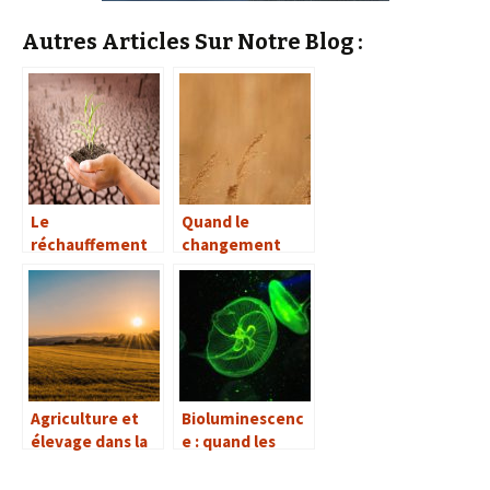
Autres Articles Sur Notre Blog :
Le
Quand le
réchauffement
changement
climatique va-t-
climatique
il assécher le sol
perturbe la
et le sous-sol ?
migration des
oiseaux
Agriculture et
Bioluminescenc
élevage dans la
e : quand les
tourmente du
échinodermes
réchauffement
brillent dans le