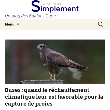
Un blog des Editions Quae
Aller
Recherc
Menu
au
contenu
principal
Buses : quand le réchauffement
climatique leur est favorable pour la
capture de proies