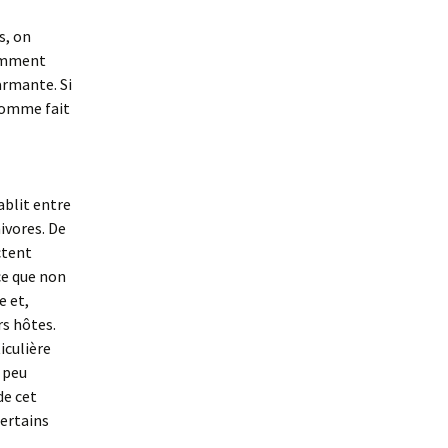
s, on
cemment
armante. Si
’homme fait
ablit entre
ivores. De
ctent
rce que non
e et,
rs hôtes.
iculière
, peu
de cet
certains