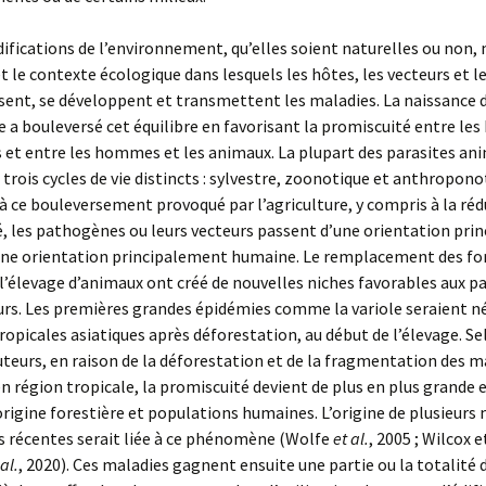
fications de l’environnement, qu’elles soient naturelles ou non,
 et le contexte écologique dans lesquels les hôtes, les vecteurs et l
sent, se développent et transmettent les maladies. La naissance 
re a bouleversé cet équilibre en favorisant la promiscuité entre l
et entre les hommes et les animaux. La plupart des parasites an
trois cycles de vie distincts : sylvestre, zoonotique et anthropono
à ce bouleversement provoqué par l’agriculture, y compris à la réd
é, les pathogènes ou leurs vecteurs passent d’une orientation pr
une orientation principalement humaine. Le remplacement des for
 l’élevage d’animaux ont créé de nouvelles niches favorables aux pa
urs. Les premières grandes épidémies comme la variole seraient n
ropicales asiatiques après déforestation, au début de l’élevage. Se
uteurs, en raison de la déforestation et de la fragmentation des m
en région tropicale, la promiscuité devient de plus en plus grande 
rigine forestière et populations humaines. L’origine de plusieurs
s récentes serait liée à ce phénomène (Wolfe
et al.
, 2005 ; Wilcox e
 al.
, 2020). Ces maladies gagnent ensuite une partie ou la totalité