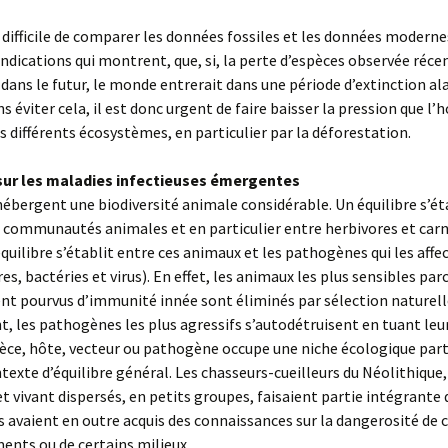
ès difficile de comparer les données fossiles et les données moderne
indications qui montrent, que, si, la perte d’espèces observée ré
 dans le futur, le monde entrerait dans une période d’extinction al
s éviter cela, il est donc urgent de faire baisser la pression que l
es différents écosystèmes, en particulier par la déforestation.
sur les maladies infectieuses émergentes
hébergent une biodiversité animale considérable. Un équilibre s’ét
s communautés animales et en particulier entre herbivores et carn
uilibre s’établit entre ces animaux et les pathogènes qui les affe
es, bactéries et virus). En effet, les animaux les plus sensibles pa
t pourvus d’immunité innée sont éliminés par sélection naturell
, les pathogènes les plus agressifs s’autodétruisent en tuant leu
ce, hôte, vecteur ou pathogène occupe une niche écologique part
texte d’équilibre général. Les chasseurs-cueilleurs du Néolithique
 vivant dispersés, en petits groupes, faisaient partie intégrante 
Ils avaient en outre acquis des connaissances sur la dangerosité de 
nts ou de certains milieux.