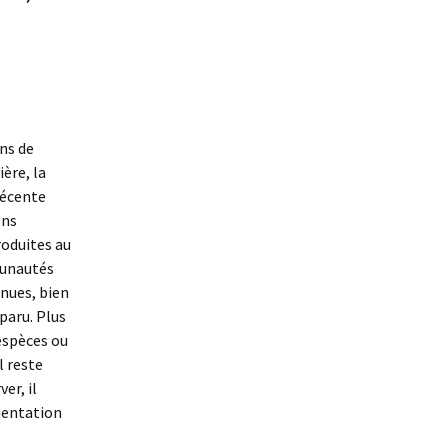
ns de
ière, la
récente
ens
roduites au
munautés
nues, bien
paru. Plus
 espèces ou
l reste
er, il
mentation