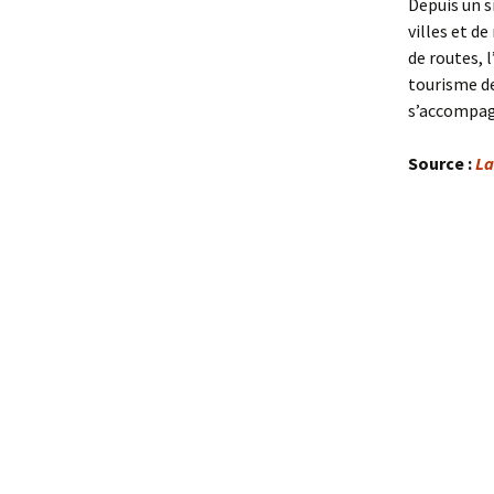
Depuis un s
villes et d
de routes, 
tourisme d
s’accompag
Source :
La