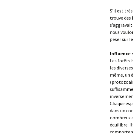
S’il est tr
trouve des 
s’aggravait
nous voulon
peser sur l
Influence 
Les forêts 
les diverse
même, un éq
(protozoair
suffisammen
inversement
Chaque espè
dans un con
nombreux et
équilibre. 
comporteme