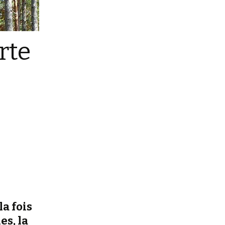
rte
s
a fois
es, la