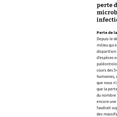
perte d
microbi
infect
Perte de l
Depuis le d
milieu qui e
disparition
d’espèces e
paléontolog
cours des 
humaines, n
que nous n’
que la pert
du nombre d
encore une 
faudrait su
des massifs