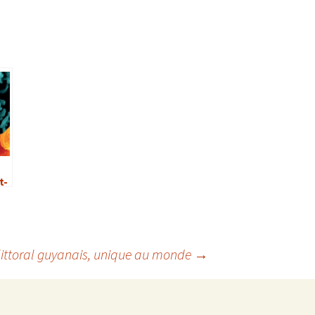
t-
es
littoral guyanais, unique au monde
→