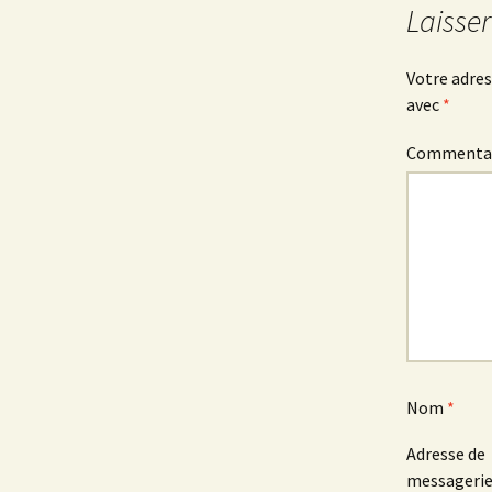
des
Laisse
articles
Votre adres
avec
*
Commenta
Nom
*
Adresse de
messageri