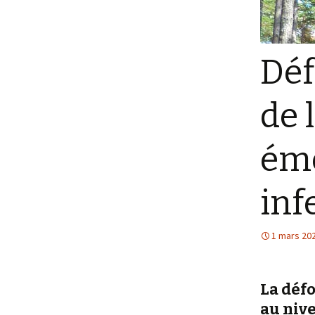
Déf
de 
éme
inf
1 mars 20
La défo
au nive