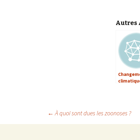
Autres A
Changem
climatique
impact su
l’émerge
maladies
infectieu
←
À quoi sont dues les zoonoses ?
Navigation