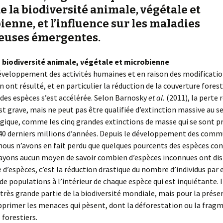
e la biodiversité animale, végétale et
enne, et l’influence sur les maladies
ieuses émergentes.
a biodiversité animale, végétale et microbienne
éveloppement des activités humaines et en raison des modificatio
n ont résulté, et en particulier la réduction de la couverture forest
 des espèces s’est accélérée. Selon Barnosky
et al.
(2011), la perte 
st grave, mais ne peut pas être qualifiée d’extinction massive au s
ique, comme les cinq grandes extinctions de masse qui se sont p
540 derniers millions d’années. Depuis le développement des com
ous n’avons en fait perdu que quelques pourcents des espèces con
ayons aucun moyen de savoir combien d’espèces inconnues ont dis
e d’espèces, c’est la réduction drastique du nombre d’individus par
e populations à l’intérieur de chaque espèce qui est inquiétante. I
très grande partie de la biodiversité mondiale, mais pour la préserv
pprimer les menaces qui pèsent, dont la déforestation ou la frag
 forestiers.