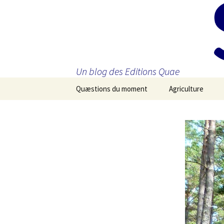
Un blog des Editions Quae
Aller
Quæstions du moment
Agriculture
au
contenu
principal