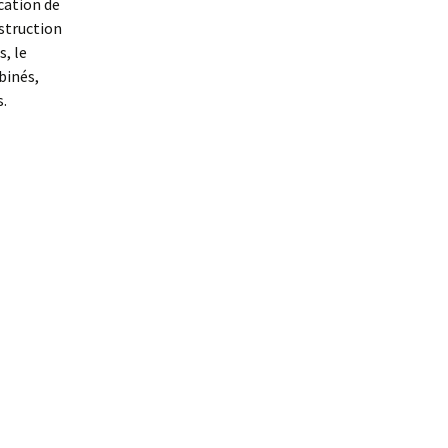
ication de
struction
, le
binés,
.