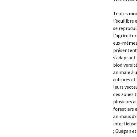
Toutes modi
l’équilibre
se reprodui
l’agricultu
eux-mêmes 
présentent 
s’adaptant 
biodiversit
animale à 
cultures et
leurs vecte
des zones t
plusieurs a
forestiers 
animaux d’o
infectieuse
; Guégan
et