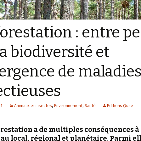
orestation : entre pe
la biodiversité et
rgence de maladie
ectieuses
21
Animaux et insectes
,
Environnement
,
Santé
Editions Quae
restation a de multiples conséquences à l
au local, régional et planétaire. Parmi ell