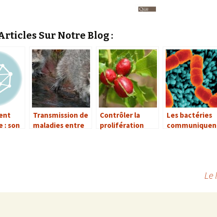
rticles Sur Notre Blog :
ent
Transmission de
Contrôler la
Les bactéries
 : son
maladies entre
prolifération
communiquen
r
les mammifères
d’espèces
elles entre ell
nce des
sauvages et
invasives : entre
?
l’homme
échecs et
ses
réussites
Le 