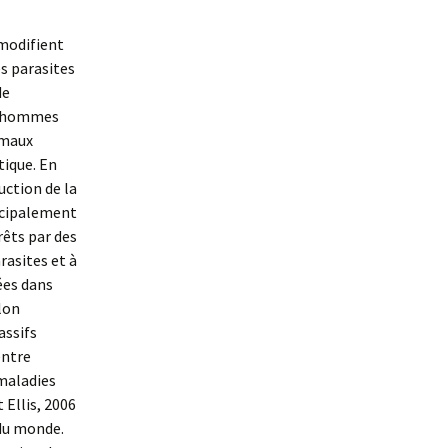
 modifient
es parasites
de
es hommes
imaux
tique. En
uction de la
incipalement
êts par des
rasites et à
ées dans
lon
assifs
entre
 maladies
t Ellis, 2006
 du monde.