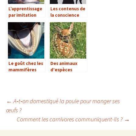
L’apprentissage
Les contenus de
par imitation
la conscience
chez les animaux
chez les animaux
Le goût chez les
Des animaux
mammifères
d’espèces
marins
différentes
peuvent-ils
s’accoupler ?
←
A‑t‑on domestiqué la poule pour manger ses
œufs ?
Navigation
Comment les carnivores communiquent-ils ?
→
des