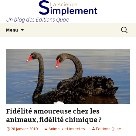
Un blog des Editions Quae
Aller
Recherc
Menu
au
contenu
principal
Fidélité amoureuse chez les
animaux, fidélité chimique ?
28 janvier 2019
Animaux et insectes
Editions Quae