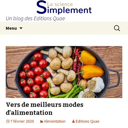
Un blog des Editions Quae
Aller
Recherc
Menu
au
contenu
principal
Vers de meilleurs modes
d’alimentation
7 février 2020
Alimentation
Editions Quae