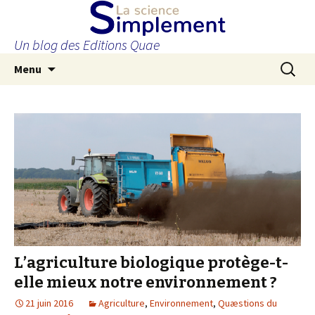
Un blog des Editions Quae
Aller
Recherc
Menu
au
contenu
principal
L’agriculture biologique protège-t-
elle mieux notre environnement ?
21 juin 2016
Agriculture
,
Environnement
,
Quæstions du