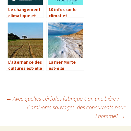
Le changement
10 infos sur le
climatique et
climat et
notre
l’environnement
alimentation
L’alternance des
La mer Morte
cultures est-elle
est-elle
nécessaire à la
vraiment sans
terre ?
vie ?
←
Avec quelles céréales fabrique-t-on une bière ?
Carnivores sauvages, des concurrents pour
Navigation
l’homme?
→
des