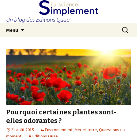
Un blog des Editions Quae
Aller
Recherc
Menu
au
contenu
principal
Pourquoi certaines plantes sont-
elles odorantes ?
21 août 2015
Environnement
,
Mer et terre
,
Quæstions du
moment
Editions Quae