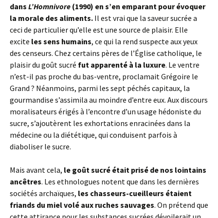
dans
L’Homnivore
(1990) en s’en emparant pour évoquer
la morale des aliments.
Il est vrai que la saveur sucrée a
ceci de particulier qu’elle est une source de plaisir. Elle
excite
les sens humains
, ce qui la rend suspecte aux yeux
des censeurs. Chez certains pères de l’Église catholique, le
plaisir du goût sucré
fut apparenté à la luxure
. Le ventre
n’est-il pas proche du bas-ventre, proclamait Grégoire le
Grand ? Néanmoins, parmi les sept péchés capitaux, la
gourmandise s’assimila au moindre d’entre eux. Aux discours
moralisateurs érigés à l’encontre d’un usage hédoniste du
sucre, s’ajoutèrent les exhortations enracinées dans la
médecine ou la diététique, qui conduisent parfois à
diaboliser le sucre.
Mais avant cela,
le goût sucré était prisé de nos lointains
ancêtres
. Les ethnologues notent que dans les dernières
sociétés archaïques,
les chasseurs-cueilleurs étaient
friands du miel volé aux ruches sauvages
. On prétend que
cette attirance pour les substances sucrées dévoilerait un