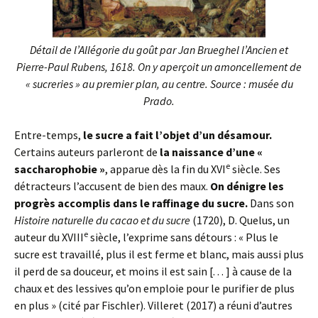
Détail de l’Allégorie du goût par Jan Brueghel l’Ancien et
Pierre-Paul Rubens, 1618. On y aperçoit un amoncellement de
« sucreries » au premier plan, au centre. Source : musée du
Prado.
Entre-temps,
le sucre a fait l’objet d’un désamour.
Certains auteurs parleront de
la naissance d’une «
e
saccharophobie »
, apparue dès la fin du XVI
siècle. Ses
détracteurs l’accusent de bien des maux.
On dénigre les
progrès accomplis dans le raffinage du sucre.
Dans son
Histoire naturelle du cacao et du sucre
(1720), D. Quelus, un
e
auteur du XVIII
siècle, l’exprime sans détours : « Plus le
sucre est travaillé, plus il est ferme et blanc, mais aussi plus
il perd de sa douceur, et moins il est sain [. . . ] à cause de la
chaux et des lessives qu’on emploie pour le purifier de plus
en plus » (cité par Fischler). Villeret (2017) a réuni d’autres