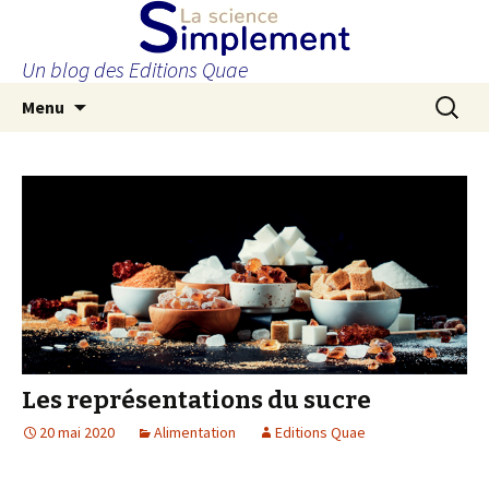
Un blog des Editions Quae
Aller
Recherc
Menu
au
contenu
principal
Les représentations du sucre
20 mai 2020
Alimentation
Editions Quae