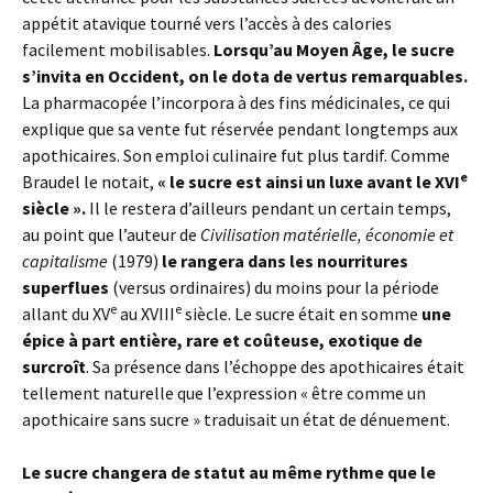
appétit atavique tourné vers l’accès à des calories
facilement mobilisables.
Lorsqu’au Moyen Âge, le sucre
s’invita en Occident, on le dota de vertus remarquables.
La pharmacopée l’incorpora à des fins médicinales, ce qui
explique que sa vente fut réservée pendant longtemps aux
apothicaires. Son emploi culinaire fut plus tardif. Comme
e
Braudel le notait,
« le sucre est ainsi un luxe avant le XVI
siècle ».
Il le restera d’ailleurs pendant un certain temps,
au point que l’auteur de
Civilisation matérielle, économie et
capitalisme
(1979)
le rangera dans les nourritures
superflues
(versus ordinaires) du moins pour la période
e
e
allant du XV
au XVIII
siècle. Le sucre était en somme
une
épice à part entière, rare et coûteuse, exotique de
surcroît
. Sa présence dans l’échoppe des apothicaires était
tellement naturelle que l’expression « être comme un
apothicaire sans sucre » traduisait un état de dénuement.
Le sucre changera de statut au même rythme que le