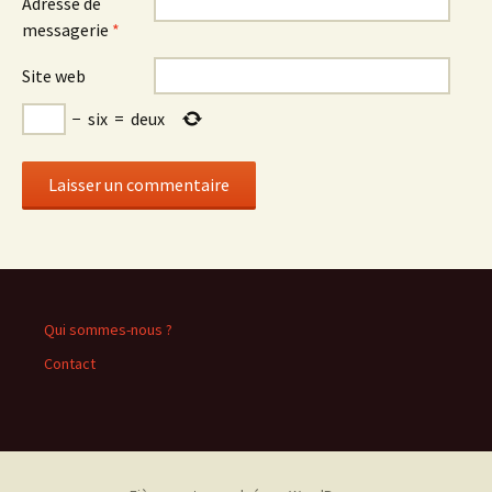
Adresse de
messagerie
*
Site web
−
six
=
deux
Qui sommes-nous ?
Contact