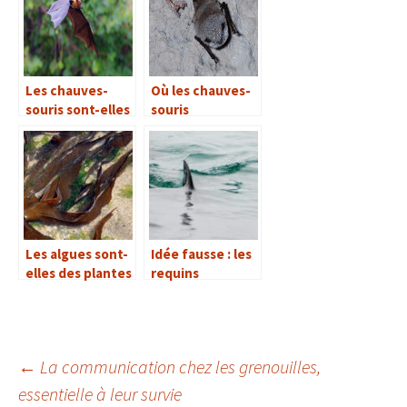
Les chauves-
Où les chauves-
souris sont-elles
souris
des souris
hibernent-elles ?
chauves ?
Les algues sont-
Idée fausse : les
elles des plantes
requins
?
deviennent fous
à l’odeur du sang
←
La communication chez les grenouilles,
essentielle à leur survie