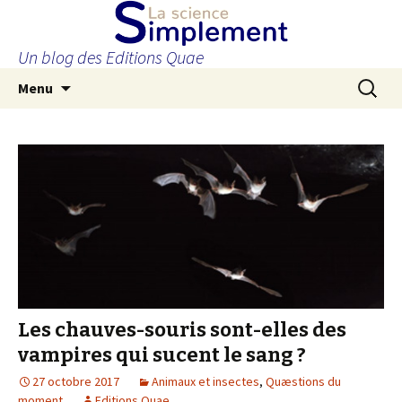
Un blog des Editions Quae
Aller
Recherc
Menu
au
contenu
principal
Les chauves-souris sont-elles des
vampires qui sucent le sang ?
27 octobre 2017
Animaux et insectes
,
Quæstions du
moment
Editions Quae