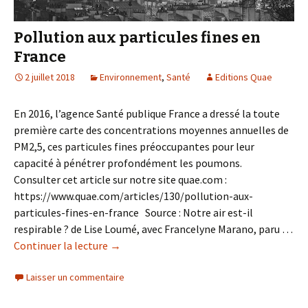
Pollution aux particules fines en
France
2 juillet 2018
Environnement
,
Santé
Editions Quae
En 2016, l’agence Santé publique France a dressé la toute
première carte des concentrations moyennes annuelles de
PM2,5, ces particules fines préoccupantes pour leur
capacité à pénétrer profondément les poumons.
Consulter cet article sur notre site quae.com :
https://www.quae.com/articles/130/pollution-aux-
particules-fines-en-france Source : Notre air est-il
respirable ? de Lise Loumé, avec Francelyne Marano, paru …
Continuer la lecture
de
→
Pollution
Laisser un commentaire
aux
particules