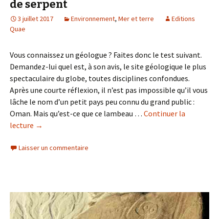
de serpent
3 juillet 2017
Environnement
,
Mer et terre
Editions
Quae
Vous connaissez un géologue ? Faites donc le test suivant.
Demandez-lui quel est, à son avis, le site géologique le plus
spectaculaire du globe, toutes disciplines confondues.
Après une courte réflexion, il n’est pas impossible qu’il vous
lâche le nom d’un petit pays peu connu du grand public :
Oman. Mais qu’est-ce que ce lambeau …
Continuer la
lecture
de
→
Ophiolite
Laisser un commentaire
d’Oman
:
une
terre
en
peau
de