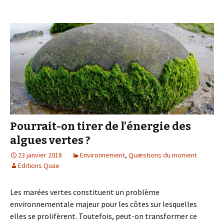
fines
en
France
Pourrait-on tirer de l’énergie des
algues vertes ?
23 janvier 2018
Environnement
,
Quæstions du moment
Editions Quae
Les marées vertes constituent un problème
environnementale majeur pour les côtes sur lesquelles
elles se prolifèrent. Toutefois, peut-on transformer ce