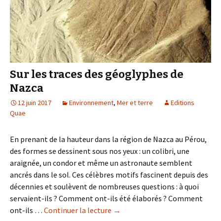
serpent
Sur les traces des géoglyphes de
Nazca
12 juin 2017
Environnement
,
Mer et terre
Editions
Quae
En prenant de la hauteur dans la région de Nazca au Pérou,
des formes se dessinent sous nos yeux : un colibri, une
araignée, un condor et même un astronaute semblent
ancrés dans le sol. Ces célèbres motifs fascinent depuis des
décennies et soulèvent de nombreuses questions : à quoi
servaient-ils ? Comment ont-ils été élaborés ? Comment
ont-ils …
Continuer la lecture
de
→