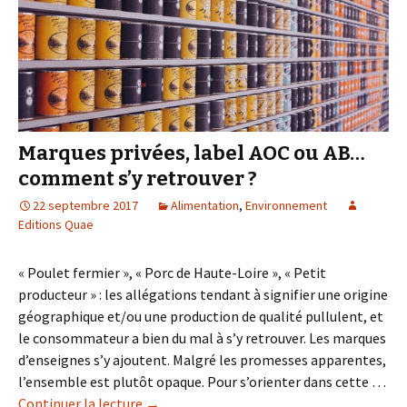
Marques privées, label AOC ou AB…
comment s’y retrouver ?
22 septembre 2017
Alimentation
,
Environnement
Editions Quae
« Poulet fermier », « Porc de Haute-Loire », « Petit
producteur » : les allégations tendant à signifier une origine
géographique et/ou une production de qualité pullulent, et
le consommateur a bien du mal à s’y retrouver. Les marques
d’enseignes s’y ajoutent. Malgré les promesses apparentes,
l’ensemble est plutôt opaque. Pour s’orienter dans cette …
Continuer la lecture
de
→