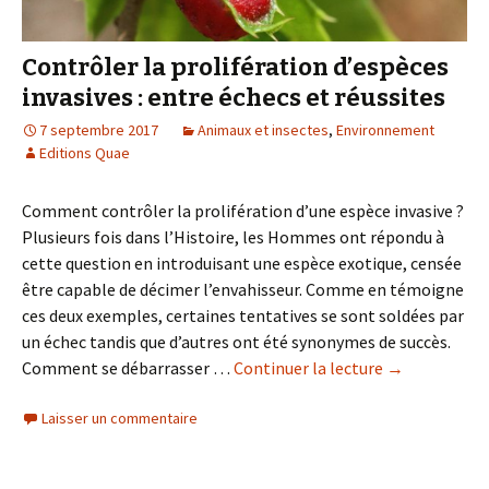
Contrôler la prolifération d’espèces
invasives : entre échecs et réussites
7 septembre 2017
Animaux et insectes
,
Environnement
Editions Quae
Comment contrôler la prolifération d’une espèce invasive ?
Plusieurs fois dans l’Histoire, les Hommes ont répondu à
cette question en introduisant une espèce exotique, censée
être capable de décimer l’envahisseur. Comme en témoigne
ces deux exemples, certaines tentatives se sont soldées par
un échec tandis que d’autres ont été synonymes de succès.
Comment se débarrasser …
Continuer la lecture
de
→
Contrôler
Laisser un commentaire
la
prolifération
d’espèces