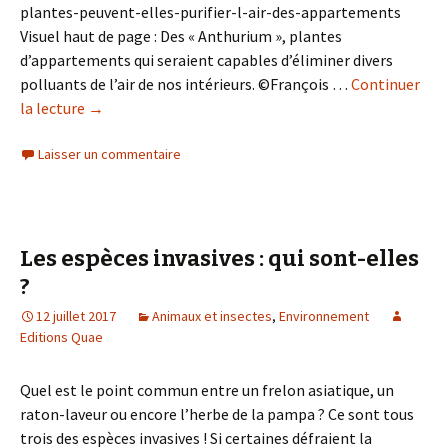
plantes-peuvent-elles-purifier-l-air-des-appartements
Visuel haut de page : Des « Anthurium », plantes
d’appartements qui seraient capables d’éliminer divers
polluants de l’air de nos intérieurs. ©François …
Continuer
la lecture
de
→
Les
Laisser un commentaire
plantes
peuvent-
elles
purifier
l’air
Les espèces invasives : qui sont-elles
des
?
appartements
12 juillet 2017
Animaux et insectes
,
Environnement
?
Editions Quae
Quel est le point commun entre un frelon asiatique, un
raton-laveur ou encore l’herbe de la pampa ? Ce sont tous
trois des espèces invasives ! Si certaines défraient la