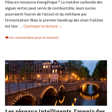
fléau en ressource énergétique ? La matière carbonée des
algues vertes peut servir de combustible, leurs sucres
pourraient fournir de l’alcool et du méthane par
fermentation. Mais le premier handicap des ulves fraîches
est leur …
Continuer la lecture
de
→
Pourrait-
Un commentaire pour le moment
on
tirer
de
l’énergie
des
algues
vertes
?
Les réseaux intelligents, l’avenir des