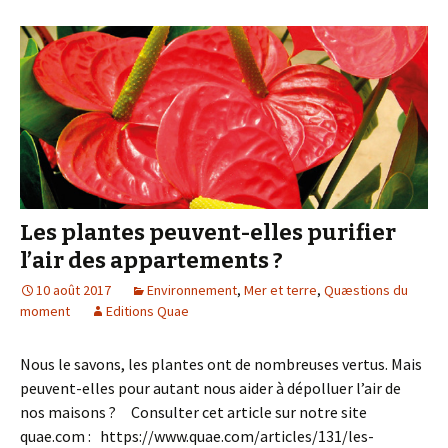
invasives
:
entre
échecs
et
réussites
Les plantes peuvent-elles purifier
l’air des appartements ?
10 août 2017
Environnement
,
Mer et terre
,
Quæstions du
moment
Editions Quae
Nous le savons, les plantes ont de nombreuses vertus. Mais
peuvent-elles pour autant nous aider à dépolluer l’air de
nos maisons ? Consulter cet article sur notre site
quae.com : https://www.quae.com/articles/131/les-