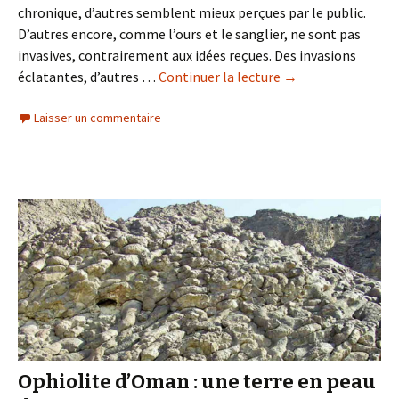
chronique, d’autres semblent mieux perçues par le public.
D’autres encore, comme l’ours et le sanglier, ne sont pas
invasives, contrairement aux idées reçues. Des invasions
éclatantes, d’autres …
Continuer la lecture
de
→
Les
Laisser un commentaire
espèces
invasives
:
qui
sont-
elles
?
Ophiolite d’Oman : une terre en peau