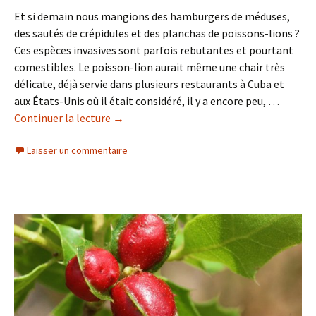
Et si demain nous mangions des hamburgers de méduses,
des sautés de crépidules et des planchas de poissons-lions ?
Ces espèces invasives sont parfois rebutantes et pourtant
comestibles. Le poisson-lion aurait même une chair très
délicate, déjà servie dans plusieurs restaurants à Cuba et
aux États-Unis où il était considéré, il y a encore peu, …
Continuer la lecture
de
→
Vers
Laisser un commentaire
une
consommation
différente
des
produits
de
la
mer
?