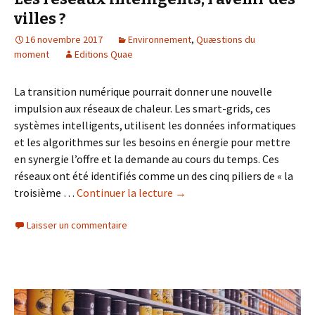
villes ?
16 novembre 2017
Environnement
,
Quæstions du
moment
Editions Quae
La transition numérique pourrait donner une nouvelle
impulsion aux réseaux de chaleur. Les smart-grids, ces
systèmes intelligents, utilisent les données informatiques
et les algorithmes sur les besoins en énergie pour mettre
en synergie l’offre et la demande au cours du temps. Ces
réseaux ont été identifiés comme un des cinq piliers de « la
troisième …
Continuer la lecture
de
→
Les
Laisser un commentaire
réseaux
intelligents,
l’avenir
des
villes
?