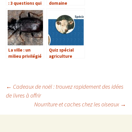
: 3 questions qui
domaine
ont du nez !
professionnel :
rendez-vous en
2050 !
La ville : un
Quiz spécial
milieu privilégié
agriculture
pour les insectes
?
←
Cadeaux de noël : trouvez rapidement des idées
de livres à offrir
Navigation
Nourriture et caches chez les oiseaux
→
des