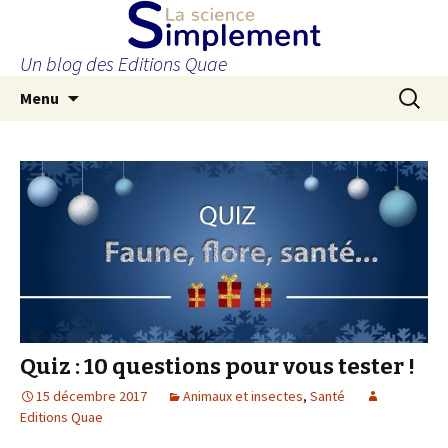
Un blog des Editions Quae
Aller
Recherc
Menu
au
contenu
principal
Quiz : 10 questions pour vous tester !
15 décembre 2017
Animaux et insectes
,
Santé
Editions Quae