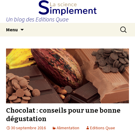
Un blog des Editions Quae
Aller
Recherc
Menu
au
contenu
principal
Chocolat : conseils pour une bonne
dégustation
30 septembre 2016
Alimentation
Editions Quae