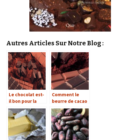
Autres Articles Sur Notre Blog :
Le chocolat est-
Comment le
il bon pour la
beurre de cacao
santé ?
et la poudre de
cacao sont-ils
obtenus ?