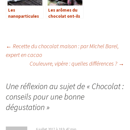
Les
Les arômes du
nanoparticules
chocolat ont-ils
dans les
encore des
emballages
secrets ?
alimentaires :
une bonne idée ?
←
Recette du chocolat maison : par Michel Barel,
expert en cacao
Navigation
Couleuvre, vipère : quelles différences ?
→
des
Une réflexion au sujet de «
Chocolat :
articles
conseils pour une bonne
dégustation
»
6 juillet 2017 à 18 h 47 min