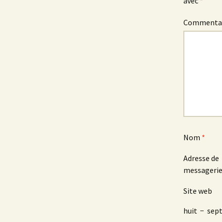
avec
*
Commenta
Nom
*
Adresse de
messageri
Site web
huit
−
sep