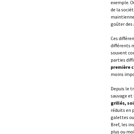
exemple. Ou
de la socié
maintiennen
goûter des 
Ces différe
différents 
souvent con
parties dif
première c
moins impo
Depuis le t
sauvage et l
grillés, soi
réduits en 
galettes ou 
Bref, les i
plus ou moi