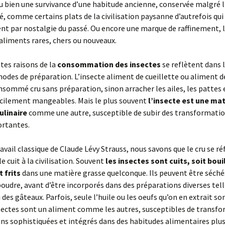
 bien une survivance d’une habitude ancienne, conservée malgré l
té, comme certains plats de la civilisation paysanne d’autrefois qui
t par nostalgie du passé. Ou encore une marque de raffinement, l
aliments rares, chers ou nouveaux.
ntes raisons de la
consommation des insectes
se reflètent dans 
modes de préparation. L’insecte aliment de cueillette ou aliment de
sommé cru sans préparation, sinon arracher les ailes, les pattes 
ficilement mangeables. Mais le plus souvent
l’insecte est une mat
ulinaire
comme une autre, susceptible de subir des transformatio
rtantes.
ravail classique de Claude Lévy Strauss, nous savons que le cru se ré
e cuit à la civilisation. Souvent
les insectes sont cuits, soit bouil
t frits
dans une matière grasse quelconque. Ils peuvent être séché
poudre, avant d’être incorporés dans des préparations diverses tell
des gâteaux. Parfois, seule l’huile ou les oeufs qu’on en extrait son
nsectes sont un aliment comme les autres, susceptibles de transf
ns sophistiquées et intégrés dans des habitudes alimentaires plus