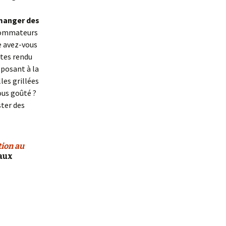
manger des
nsommateurs
e avez-vous
êtes rendu
oposant à la
les grillées
ous goûté ?
ster des
tion au
aux