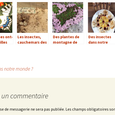
tes ont-
Les insectes,
Des plantes de
Des insectes
illes
cauchemars des
montagne de
dans notre
ndre ?
musées
petite taille
assiette
ans notre monde ?
r un commentaire
se de messagerie ne sera pas publiée.
Les champs obligatoires son