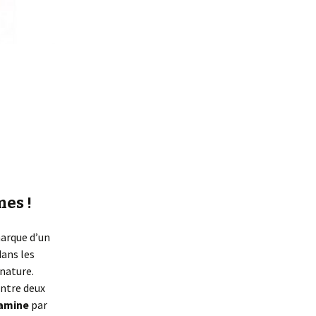
mes !
marque d’un
dans les
 nature.
entre deux
famine
par