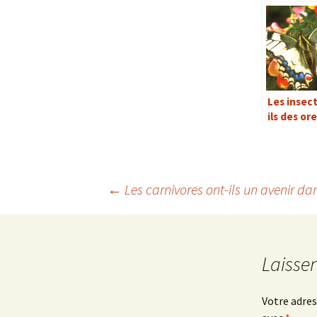
Les insec
ils des ore
pour ente
←
Les carnivores ont-ils un avenir d
Navigation
des
Laisse
articles
Votre adres