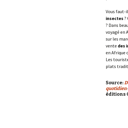
Vous faut-i
insectes
? 
? Dans beau
voyagé en A
sur les mar
vente
des 
en Afrique 
Les tourist
plats tradi
Source:
D
quotidien
éditions