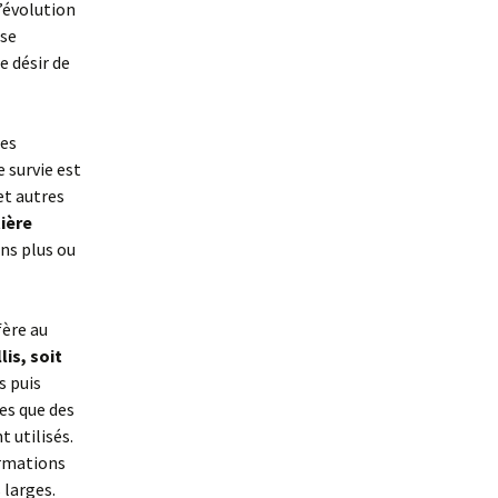
’évolution
 se
e désir de
les
 survie est
et autres
ière
ns plus ou
fère au
lis, soit
s puis
es que des
t utilisés.
ormations
 larges.