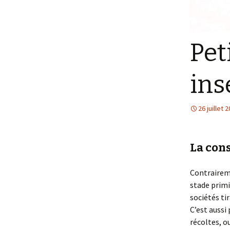
Pet
ins
26 juillet 
La con
Contrairem
stade primi
sociétés ti
C’est aussi
récoltes, o